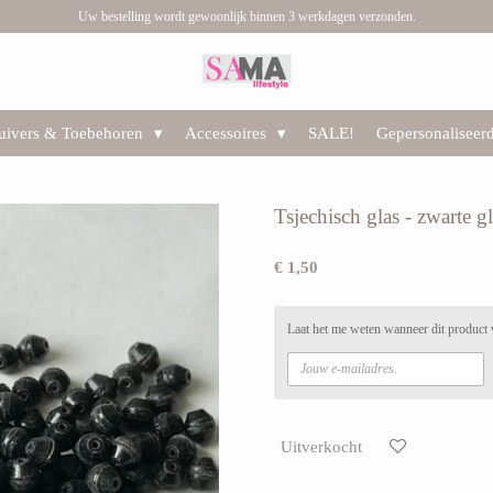
Uw bestelling wordt gewoonlijk binnen 3 werkdagen verzonden.
huivers & Toebehoren
Accessoires
SALE!
Gepersonaliseer
Tsjechisch glas - zwarte 
€ 1,50
Laat het me weten wanneer dit product 
Uitverkocht