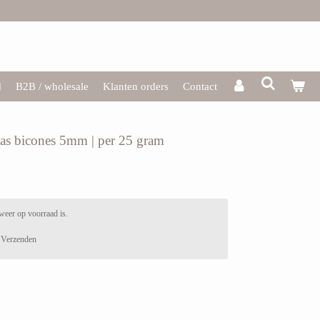
d
B2B / wholesale
Klanten orders
Contact
glas bicones 5mm | per 25 gram
weer op voorraad is.
Verzenden