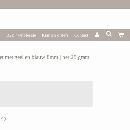
d
B2B / wholesale
Klanten orders
Contact
acet met geel en blauw 8mm | per 25 gram