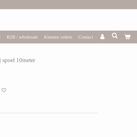
d
B2B / wholesale
Klanten orders
Contact
 | spoel 10meter