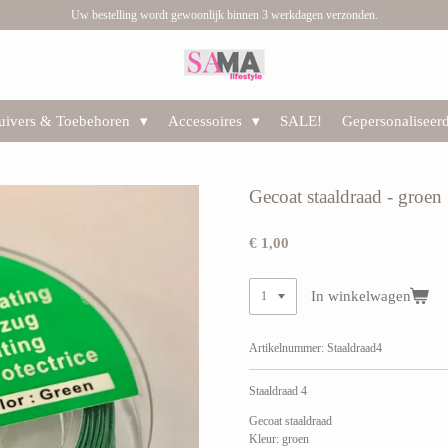
Uw bestelling wordt gewoonlijk binnen 3 werkdagen verzonden.
huivers & Toebehoren
Accessoires
SALE!
Gepersonaliseer
Gecoat staaldraad - groen
€ 1,00
In winkelwagen
Artikelnummer:
Staaldraad4
Staaldraad 4
Gecoat staaldraad
Kleur: groen