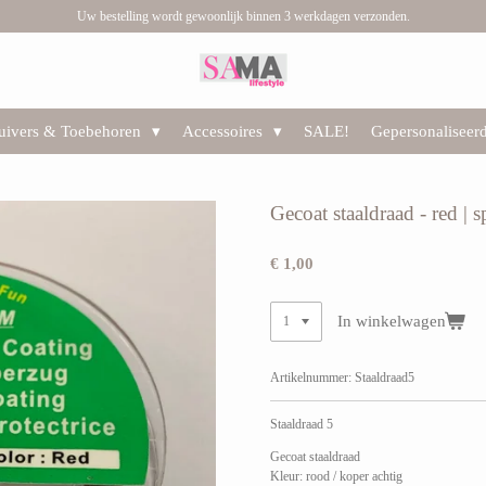
Uw bestelling wordt gewoonlijk binnen 3 werkdagen verzonden.
huivers & Toebehoren
Accessoires
SALE!
Gepersonaliseer
Gecoat staaldraad - red | 
€ 1,00
In winkelwagen
Artikelnummer:
Staaldraad5
Staaldraad 5
Gecoat staaldraad
Kleur: rood / koper achtig