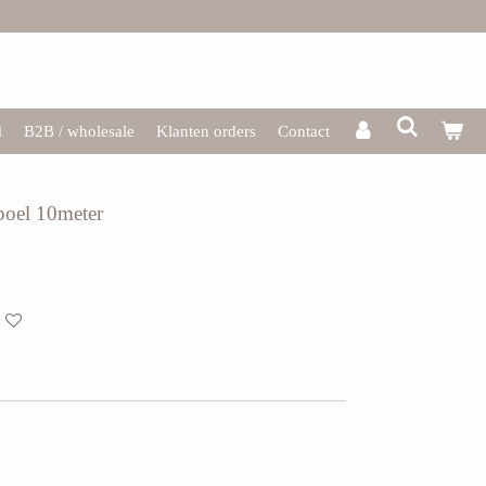
d
B2B / wholesale
Klanten orders
Contact
spoel 10meter