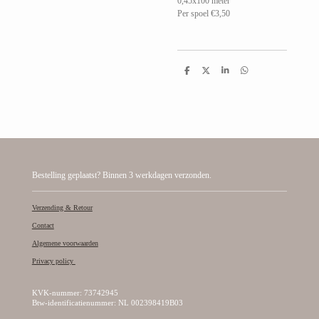
0,45x100 meter
Per spoel €3,50
D
D
S
D
e
e
h
e
l
e
a
l
e
l
r
e
n
e
n
Bestelling geplaatst? Binnen 3 werkdagen verzonden.
Verzending & Retour
Contact
Algemene voorwaarden
Privacy policy
KVK-nummer: 73742945
Btw-identificatienummer: NL 002398419B03