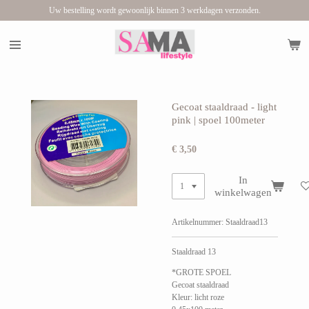
Uw bestelling wordt gewoonlijk binnen 3 werkdagen verzonden.
Ga
direct
naar
de
hoofdinhoud
Gecoat staaldraad - light
pink | spoel 100meter
€ 3,50
In
winkelwagen
Artikelnummer:
Staaldraad13
Staaldraad 13
*GROTE SPOEL
Gecoat staaldraad
Kleur: licht roze