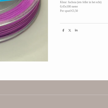
Kleur: fuchsia (iets feller in het echt)
0,45x100 meter
Per spoel €3,50
D
D
S
e
e
h
l
e
a
e
l
r
n
e