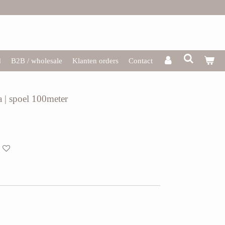
d
B2B / wholesale
Klanten orders
Contact
a | spoel 100meter