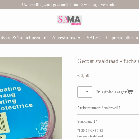
Uw bestelling wordt gewoonlijk binnen 3 werkdagen verzonden.
huivers & Toebehoren
Accessoires
SALE!
Gepersonaliseer
Gecoat staaldraad - fuchsi
€ 3,50
In winkelwagen
Artikelnummer:
Staaldraad17
Staaldraad 17
*GROTE SPOEL
Gecoat staaldraad