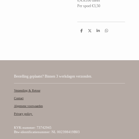
0,45x100 meter
Per spoel €3,50
D
D
S
D
e
e
h
e
l
e
a
l
e
l
r
e
n
e
n
Bestelling geplaatst? Binnen 3 werkdagen verzonden.
Verzending & Retour
Contact
Algemene voorwaarden
Privacy policy
KVK-nummer: 73742945
Btw-identificatienummer: NL 002398419B03