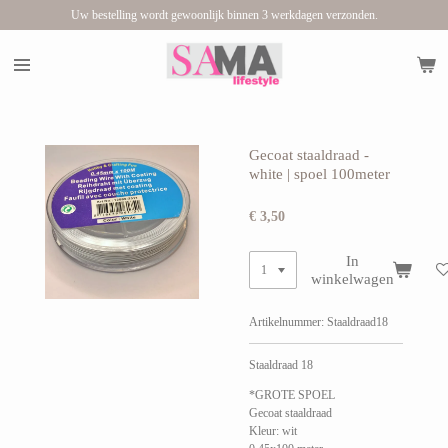
Uw bestelling wordt gewoonlijk binnen 3 werkdagen verzonden.
Ga
direct
naar
de
hoofdinhoud
Gecoat staaldraad -
white | spoel 100meter
€ 3,50
In
winkelwagen
Artikelnummer:
Staaldraad18
Staaldraad 18
*GROTE SPOEL
Gecoat staaldraad
Kleur: wit