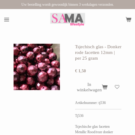
Uw bestelling wordt gewoonlijk binnen 3 werkdagen verzonden.
Ga
direct
naar
de
hoofdinhoud
Tsjechisch glas - Donker
rode facetten 12mm |
per 25 gram
€ 1,50
In
winkelwagen
Artikelnummer:
tj536
Tj536
Tsjechische glas facetten
Metallic Rood/roze donker