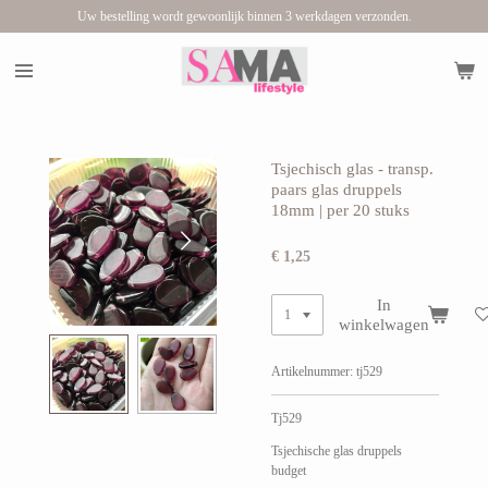
Uw bestelling wordt gewoonlijk binnen 3 werkdagen verzonden.
Ga
direct
naar
de
hoofdinhoud
Tsjechisch glas - transp.
paars glas druppels
18mm | per 20 stuks
€ 1,25
In
winkelwagen
Artikelnummer:
tj529
Tj529
Tsjechische glas druppels
budget