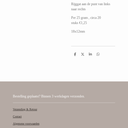
Rijggat aan de punt van links
naar rechts
Per 25 gram , circa 20
stuks
€1,25
18x12mm
D
D
S
D
e
e
h
e
l
e
a
l
e
l
r
e
n
e
n
Bestelling geplaatst? Binnen 3 werkdagen verzonden.
Verzending & Retour
Contact
Algemene voorwaarden