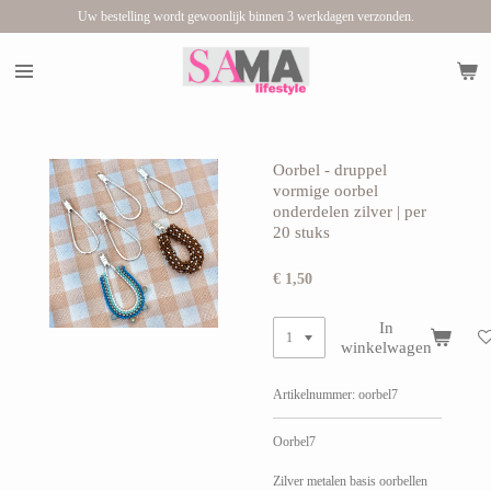
Uw bestelling wordt gewoonlijk binnen 3 werkdagen verzonden.
Ga
direct
naar
de
hoofdinhoud
Oorbel - druppel
vormige oorbel
onderdelen zilver | per
20 stuks
€ 1,50
In
winkelwagen
Artikelnummer:
oorbel7
Oorbel7
Zilver metalen basis oorbellen