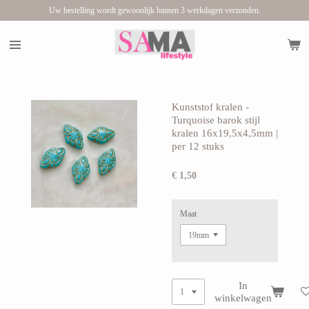
Uw bestelling wordt gewoonlijk binnen 3 werkdagen verzonden.
Ga
direct
naar
de
hoofdinhoud
Kunststof kralen -
Turquoise barok stijl
kralen 16x19,5x4,5mm |
per 12 stuks
€ 1,50
Maat
In
winkelwagen