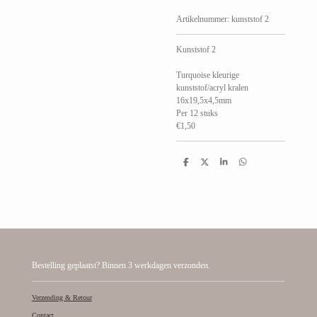
Artikelnummer:
kunststof 2
Kunststof 2
Turquoise kleurige
kunststof/acryl kralen
16x19,5x4,5mm
Per 12 stuks
€1,50
D
D
S
D
e
e
h
e
l
e
a
l
e
l
r
e
n
e
n
Bestelling geplaatst? Binnen 3 werkdagen verzonden.
Verzending & Retour
Contact