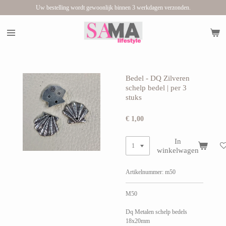
Uw bestelling wordt gewoonlijk binnen 3 werkdagen verzonden.
Ga
direct
naar
de
hoofdinhoud
Bedel - DQ Zilveren
schelp bedel | per 3
stuks
€ 1,00
In
winkelwagen
Artikelnummer:
m50
M50
Dq Metalen schelp bedels
18x20mm