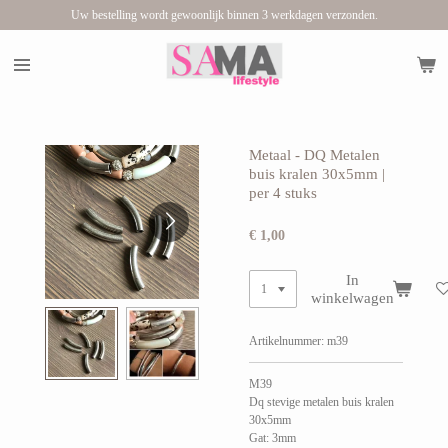
Uw bestelling wordt gewoonlijk binnen 3 werkdagen verzonden.
Ga
direct
naar
de
hoofdinhoud
Metaal - DQ Metalen
buis kralen 30x5mm |
per 4 stuks
€ 1,00
In
winkelwagen
Artikelnummer:
m39
M39
Dq stevige metalen buis kralen
30x5mm
Gat: 3mm