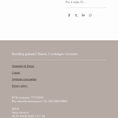
Per 4 stuks €1.-
D
D
S
D
e
e
h
e
l
e
a
l
e
l
r
e
n
e
n
Bestelling geplaatst? Binnen 3 werkdagen verzonden.
Verzending & Retour
Contact
Algemene voorwaarden
Privacy policy
KVK-nummer: 73742945
Btw-identificatienummer: NL 002398419B03
IBAN:
Sama lifestyle
NL83 INGB 0009 5357 60