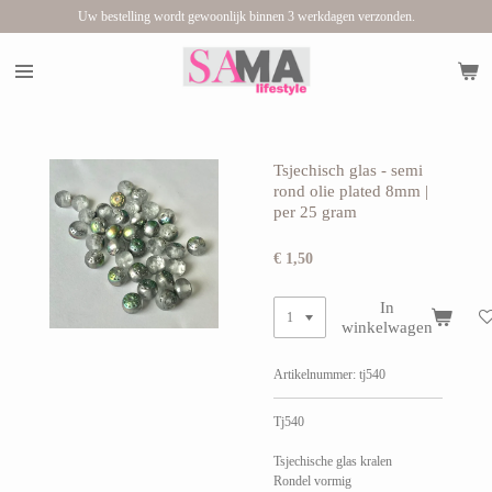
Uw bestelling wordt gewoonlijk binnen 3 werkdagen verzonden.
Ga
direct
naar
de
hoofdinhoud
Tsjechisch glas - semi
rond olie plated 8mm |
per 25 gram
€ 1,50
In
winkelwagen
Artikelnummer:
tj540
Tj540
Tsjechische glas kralen
Rondel vormig