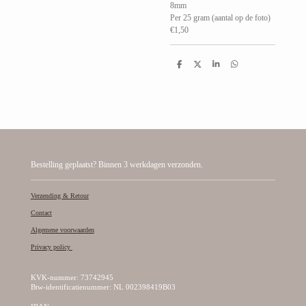
8mm
Per 25 gram (aantal op de foto)
€1,50
D
D
S
D
e
e
h
e
l
e
a
l
e
l
r
e
n
e
n
Bestelling geplaatst? Binnen 3 werkdagen verzonden.
Verzending & Retour
Contact
Algemene voorwaarden
Privacy policy
KVK-nummer: 73742945
Btw-identificatienummer: NL 002398419B03