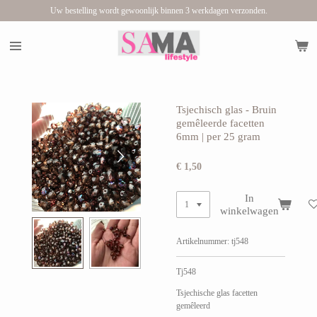
Uw bestelling wordt gewoonlijk binnen 3 werkdagen verzonden.
Ga
direct
naar
de
hoofdinhoud
Tsjechisch glas - Bruin
gemêleerde facetten
6mm | per 25 gram
€ 1,50
In
winkelwagen
Artikelnummer:
tj548
Tj548
Tsjechische glas facetten
gemêleerd