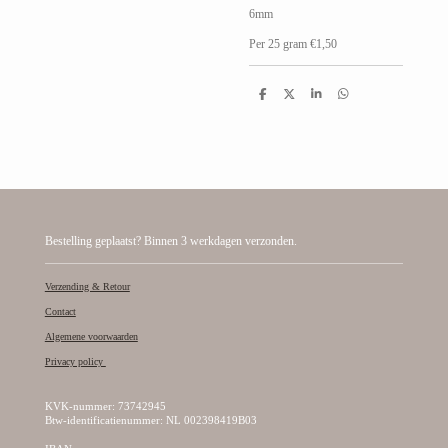
6mm
Per 25 gram
€1,50
D
D
S
D
e
e
h
e
l
e
a
l
e
l
r
e
n
e
n
Bestelling geplaatst? Binnen 3 werkdagen verzonden.
Verzending & Retour
Contact
Algemene voorwaarden
Privacy policy
KVK-nummer: 73742945
Btw-identificatienummer: NL 002398419B03