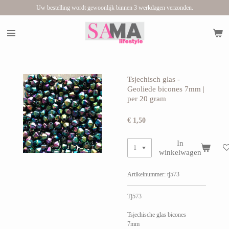
Uw bestelling wordt gewoonlijk binnen 3 werkdagen verzonden.
Ga
direct
naar
de
hoofdinhoud
Tsjechisch glas -
Geoliede bicones 7mm |
per 20 gram
€ 1,50
In
winkelwagen
Artikelnummer:
tj573
Tj573
Tsjechische glas bicones
7mm