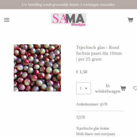
Uw bestelling wordt gewoonlijk binnen 3 werkdagen verzonden.
Ga
direct
naar
de
hoofdinhoud
Tsjechisch glas - Rond
fuchsia paars lila 10mm
| per 25 gram
€ 1,50
In
winkelwagen
Artikelnummer:
tj578
Tj578
Tsjechische glas kralen
Melk blauw met roze/paars