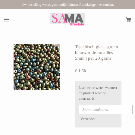
Uw bestelling wordt gewoonlijk binnen 3 werkdagen verzonden.
Ga
direct
naar
de
hoofdinhoud
Tsjechisch glas - groen
blauw rode rocailles
5mm | per 20 gram
€ 1,50
Laat het me weten wanneer
dit product weer op
voorraad is.
Verzenden