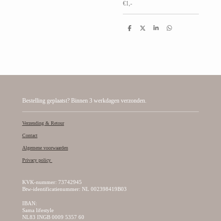
€1,-
D
D
S
D
e
e
h
e
l
e
a
l
e
l
r
e
n
e
n
Bestelling geplaatst? Binnen 3 werkdagen verzonden.
Verzending & Retour
Contact
Algemene voorwaarden
Privacy policy
KVK-nummer: 73742945
Btw-identificatienummer: NL 002398419B03
IBAN:
Sama lifestyle
NL83 INGB 0009 5357 60