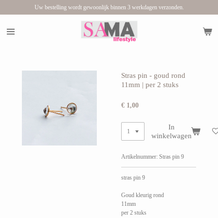
Uw bestelling wordt gewoonlijk binnen 3 werkdagen verzonden.
Ga
direct
naar
de
hoofdinhoud
Stras pin - goud rond
11mm | per 2 stuks
€ 1,00
In
winkelwagen
Artikelnummer:
Stras pin 9
stras pin 9
Goud kleurig rond
11mm
per 2 stuks