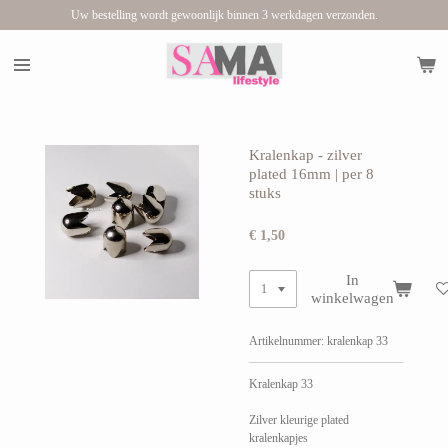
Uw bestelling wordt gewoonlijk binnen 3 werkdagen verzonden.
Ga
direct
naar
de
hoofdinhoud
Kralenkap - zilver
plated 16mm | per 8
stuks
€ 1,50
In
winkelwagen
Artikelnummer:
kralenkap 33
Kralenkap 33
Zilver kleurige plated
kralenkapjes