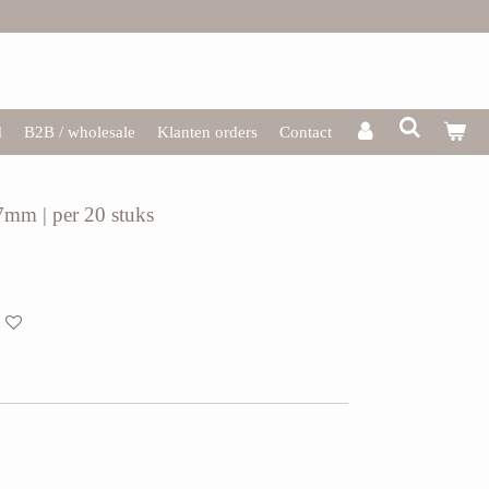
d
B2B / wholesale
Klanten orders
Contact
 7mm | per 20 stuks