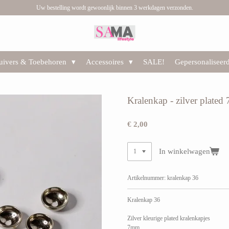
Uw bestelling wordt gewoonlijk binnen 3 werkdagen verzonden.
huivers & Toebehoren
Accessoires
SALE!
Gepersonaliseer
Kralenkap - zilver plated
€ 2,00
In winkelwagen
Artikelnummer:
kralenkap 36
Kralenkap 36
Zilver kleurige plated kralenkapjes
7mm