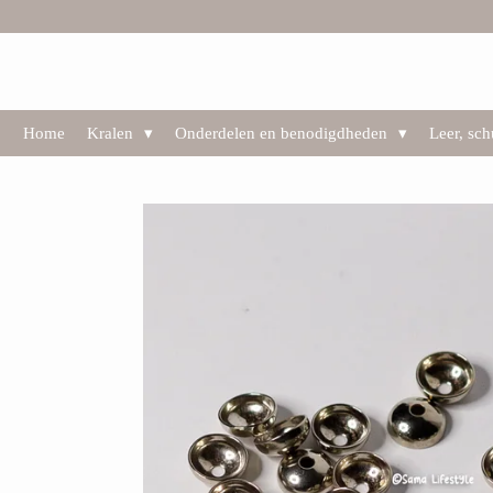
Ga
direct
naar
de
hoofdinhoud
Home
Kralen
Onderdelen en benodigdheden
Leer, sc