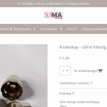
Uw bestelling wordt gewoonlijk binnen 3 werkdagen verzonden.
huivers & Toebehoren
Accessoires
SALE!
Gepersonaliseer
Kralenkap - zilver kleuri
€ 1,50
In winkelwagen
Artikelnummer:
kralenkap 37
Kralenkap 37
Zilver kleurige metalen kralenkapjes
18mm