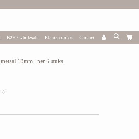
d
B2B / wholesale
Klanten orders
Contact
g metaal 18mm | per 6 stuks