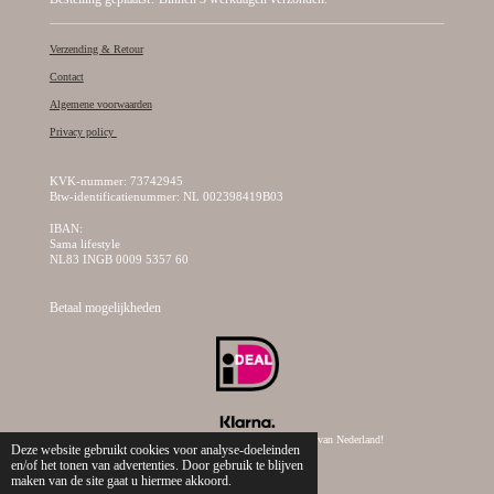
Verzending & Retour
Contact
Algemene voorwaarden
Privacy policy
KVK-nummer: 73742945
Btw-identificatienummer: NL 002398419B03
IBAN:
Sama lifestyle
NL83 INGB 0009 5357 60
Betaal mogelijkheden
© 2019 - 2026 Sama Lifestyle, dé creatieve kralen webshop van Nederland!
Deze website gebruikt cookies voor analyse-doeleinden
en/of het tonen van advertenties. Door gebruik te blijven
maken van de site gaat u hiermee akkoord.