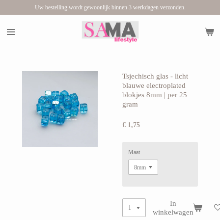
Uw bestelling wordt gewoonlijk binnen 3 werkdagen verzonden.
Ga
direct
naar
de
hoofdinhoud
Tsjechisch glas - licht
blauwe electroplated
blokjes 8mm | per 25
gram
€ 1,75
Maat
In
winkelwagen