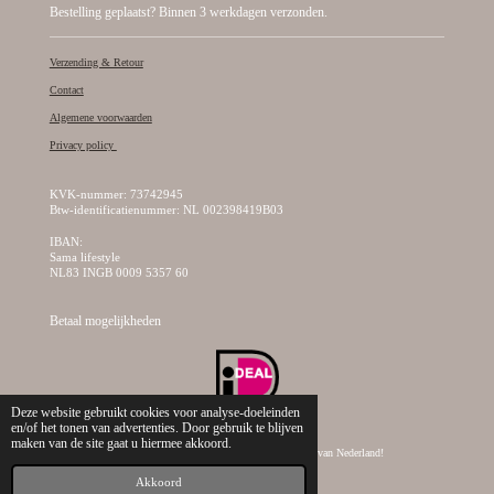
Bestelling geplaatst? Binnen 3 werkdagen verzonden.
Verzending & Retour
Contact
Algemene voorwaarden
Privacy policy
KVK-nummer: 73742945
Btw-identificatienummer: NL 002398419B03
IBAN:
Sama lifestyle
NL83 INGB 0009 5357 60
Betaal mogelijkheden
Deze website gebruikt cookies voor analyse-doeleinden
en/of het tonen van advertenties. Door gebruik te blijven
maken van de site gaat u hiermee akkoord.
© 2019 - 2026 Sama Lifestyle, dé creatieve kralen webshop van Nederland!
Akkoord