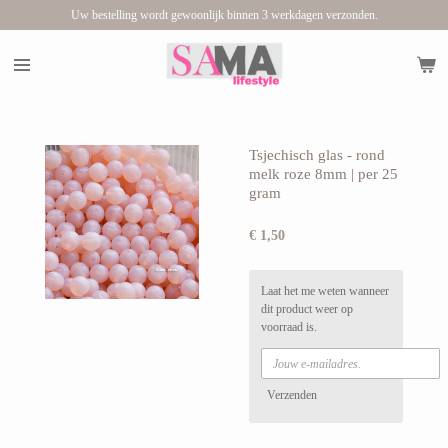
Uw bestelling wordt gewoonlijk binnen 3 werkdagen verzonden.
Ga
direct
naar
de
hoofdinhoud
Tsjechisch glas - rond
melk roze 8mm | per 25
gram
€ 1,50
Laat het me weten wanneer
dit product weer op
voorraad is.
Verzenden