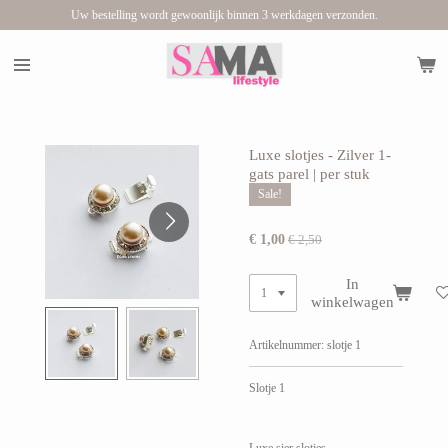
Uw bestelling wordt gewoonlijk binnen 3 werkdagen verzonden.
Ga
direct
naar
de
hoofdinhoud
Luxe slotjes - Zilver 1-
gats parel | per stuk
Sale!
€ 1,00
€ 2,50
In
winkelwagen
Artikelnummer:
slotje 1
Slotje 1
Luxe sier slotjes