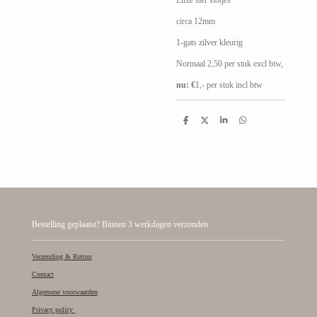
circa 12mm
1-gats zilver kleurig
Normaal 2,50 per stuk excl btw,
nu: €
1,- per stuk incl btw
D
D
S
D
e
e
h
e
l
e
a
l
e
l
r
e
n
e
n
Bestelling geplaatst? Binnen 3 werkdagen verzonden.
Verzending & Retour
Contact
Algemene voorwaarden
Privacy policy