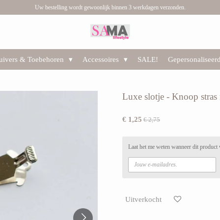
Uw bestelling wordt gewoonlijk binnen 3 werkdagen verzonden.
huivers & Toebehoren
Accessoires
SALE!
Gepersonaliseer
Luxe slotje - Knoop stras 
€ 1,25
€ 2,75
Laat het me weten wanneer dit product 
Uitverkocht