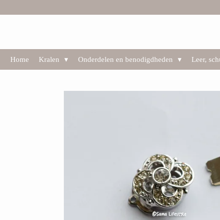
Ga
direct
naar
de
hoofdinhoud
Home
Kralen
Onderdelen en benodigdheden
Leer, sc