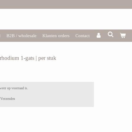
d
B2B / wholesale
Klanten orders
Contact
rhodium 1-gats | per stuk
weer op voorraad is.
Verzenden