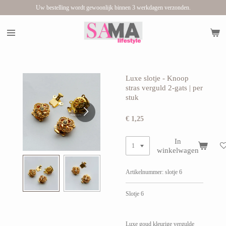
Uw bestelling wordt gewoonlijk binnen 3 werkdagen verzonden.
Ga
direct
naar
de
hoofdinhoud
Luxe slotje - Knoop
stras verguld 2-gats | per
stuk
€ 1,25
In
winkelwagen
Artikelnummer:
slotje 6
Slotje 6
Luxe goud kleurige vergulde