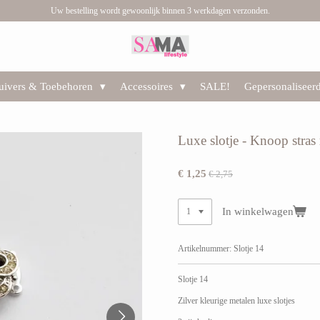
Uw bestelling wordt gewoonlijk binnen 3 werkdagen verzonden.
huivers & Toebehoren
Accessoires
SALE!
Gepersonaliseer
Luxe slotje - Knoop stras 
€ 1,25
€ 2,75
In winkelwagen
Artikelnummer:
Slotje 14
Slotje 14
Zilver kleurige metalen luxe slotjes