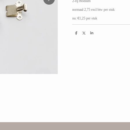
2-rij rhodium
normaal 2,75 excl btw per stuk
nu:
€
1,25 per stuk
D
D
S
e
e
h
l
e
a
e
l
r
n
e