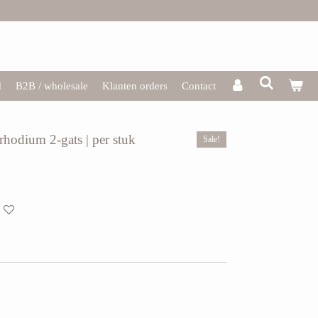
d
B2B / wholesale
Klanten orders
Contact
rhodium 2-gats | per stuk
Sale!