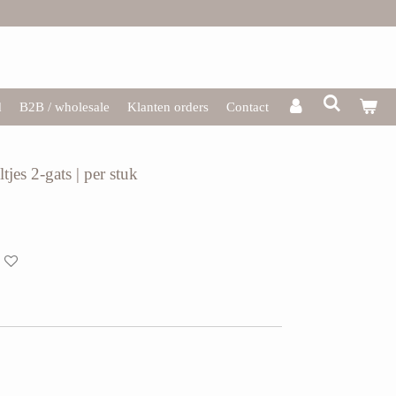
d
B2B / wholesale
Klanten orders
Contact
tjes 2-gats | per stuk