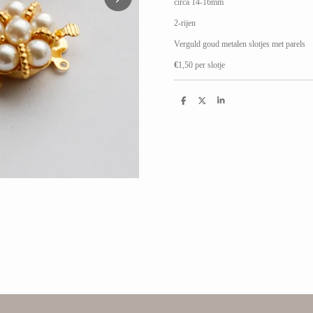
circa 14-16mm
2-rijen
Verguld goud metalen slotjes met parels
€
1,50 per slotje
D
D
S
e
e
h
l
e
a
e
l
r
n
e