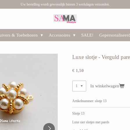
Uw bestelling wordt gewoonlijk binnen 3 werkdagen verzonden.
huivers & Toebehoren
Accessoires
SALE!
Gepersonaliseer
Luxe slotje - Verguld parel
€ 1,50
In winkelwagen
Artikelnummer:
slotje 13
Slotje 13
Luxe sier slotjes met parels