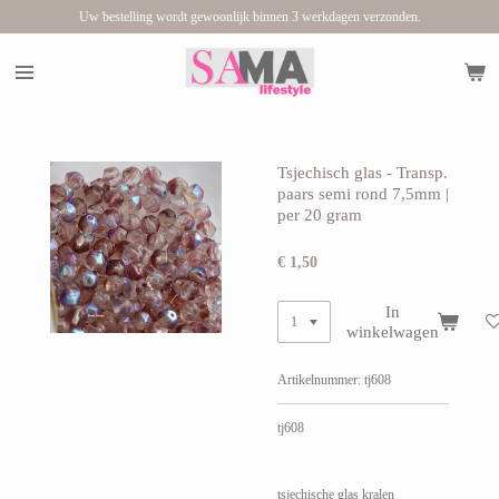
Uw bestelling wordt gewoonlijk binnen 3 werkdagen verzonden.
Ga
direct
naar
de
hoofdinhoud
Tsjechisch glas - Transp.
paars semi rond 7,5mm |
per 20 gram
€ 1,50
In
winkelwagen
Artikelnummer:
tj608
tj608
tsjechische glas kralen