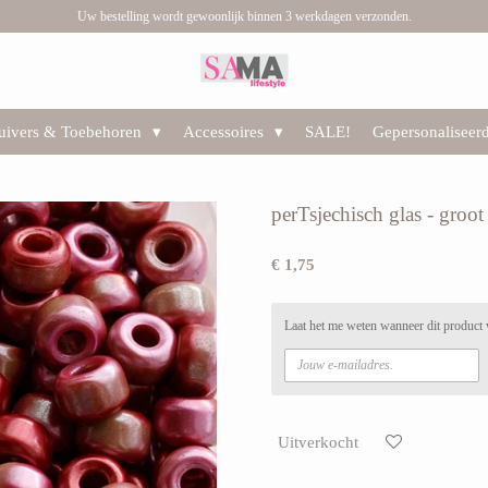
Uw bestelling wordt gewoonlijk binnen 3 werkdagen verzonden.
huivers & Toebehoren
Accessoires
SALE!
Gepersonaliseer
perTsjechisch glas - groo
€ 1,75
Laat het me weten wanneer dit product 
Uitverkocht