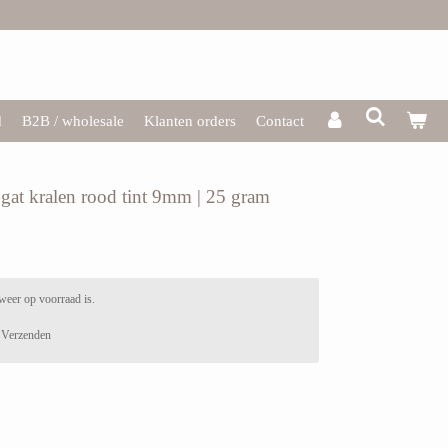
d
B2B / wholesale
Klanten orders
Contact
t gat kralen rood tint 9mm | 25 gram
weer op voorraad is.
Verzenden