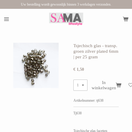
Uw bestelling wordt gewoonlijk binnen 3 werkdagen verzonden.
Ga
direct
naar
de
hoofdinhoud
Tsjechisch glas - transp.
groen zilver plated 6mm
| per 25 gram
€ 1,50
In
winkelwagen
Artikelnummer:
tj638
Tj638
Tsjechische glas facetten