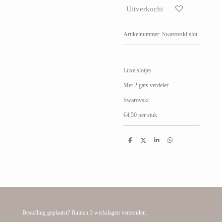
Uitverkocht
Artikelnummer:
Swarovski slot
Luxe slotjes
Met 2 gats verdeler
Swarovski
€4,50 per stuk
D
D
S
D
e
e
h
e
l
e
a
l
e
l
r
e
n
e
n
Bestelling geplaatst? Binnen 3 werkdagen verzonden.