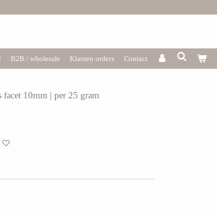
d
B2B / wholesale
Klanten orders
Contact
rs facet 10mm | per 25 gram