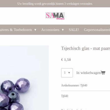
Uw bestelling wordt gewoonlijk binnen 3 werkdagen verzonden.
huivers & Toebehoren
Accessoires
SALE!
Gepersonaliseer
Tsjechisch glas - mat paa
€ 1,50
In winkelwagen
Artikelnummer:
Tj640
Tj640