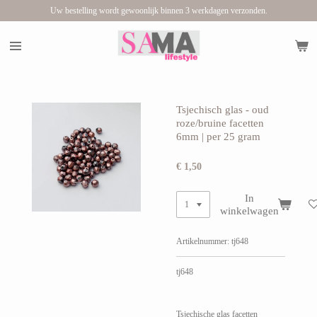
Uw bestelling wordt gewoonlijk binnen 3 werkdagen verzonden.
Ga
direct
naar
de
hoofdinhoud
Tsjechisch glas - oud
roze/bruine facetten
6mm | per 25 gram
€ 1,50
In
winkelwagen
Artikelnummer:
tj648
tj648
Tsjechische glas facetten