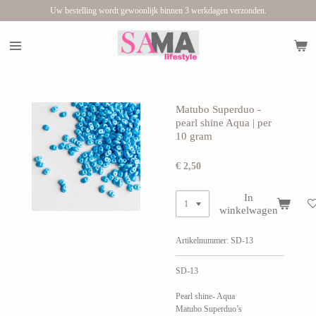
Uw bestelling wordt gewoonlijk binnen 3 werkdagen verzonden.
Ga
direct
naar
de
hoofdinhoud
Matubo Superduo -
pearl shine Aqua | per
10 gram
€ 2,50
In
winkelwagen
Artikelnummer:
SD-13
SD-13
Pearl shine- Aqua
Matubo Superduo’s