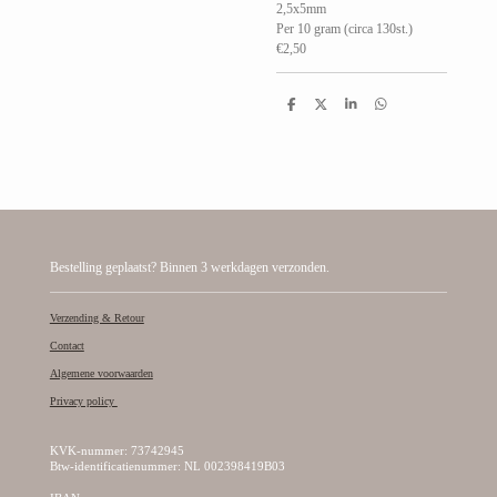
2,5x5mm
Per 10 gram (circa 130st.)
€2,50
D
D
S
D
e
e
h
e
l
e
a
l
e
l
r
e
n
e
n
Bestelling geplaatst? Binnen 3 werkdagen verzonden.
Verzending & Retour
Contact
Algemene voorwaarden
Privacy policy
KVK-nummer: 73742945
Btw-identificatienummer: NL 002398419B03