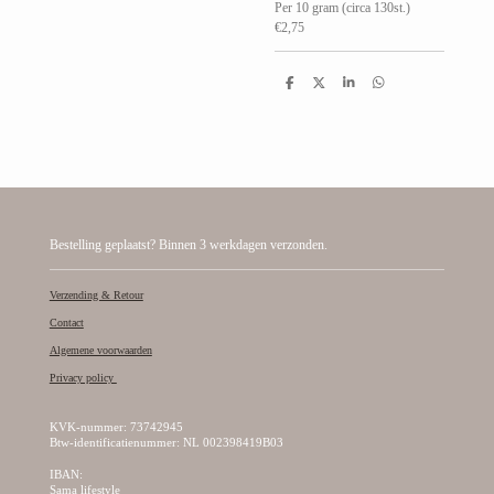
Per 10 gram (circa 130st.)
€2,75
D
D
S
D
e
e
h
e
l
e
a
l
e
l
r
e
n
e
n
Bestelling geplaatst? Binnen 3 werkdagen verzonden.
Verzending & Retour
Contact
Algemene voorwaarden
Privacy policy
KVK-nummer: 73742945
Btw-identificatienummer: NL 002398419B03
IBAN:
Sama lifestyle