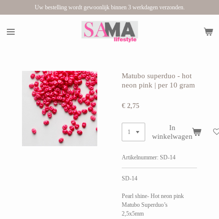
Uw bestelling wordt gewoonlijk binnen 3 werkdagen verzonden.
Ga
direct
naar
de
hoofdinhoud
Matubo superduo - hot
neon pink | per 10 gram
€ 2,75
In
winkelwagen
Artikelnummer:
SD-14
SD-14
Pearl shine- Hot neon pink
Matubo Superduo’s
2,5x5mm