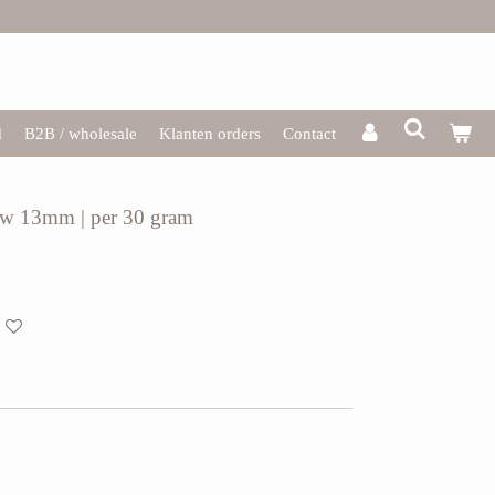
d
B2B / wholesale
Klanten orders
Contact
auw 13mm | per 30 gram