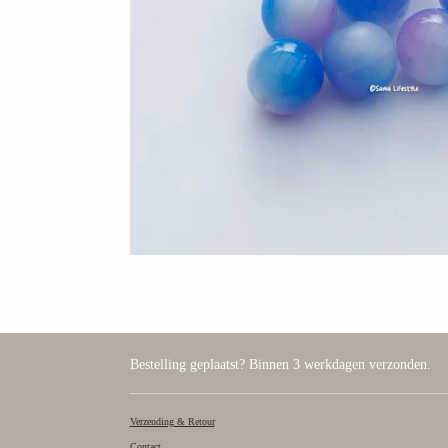
Bestelling geplaatst? Binnen 3 werkdagen verzonden.
Verzending & Retour
Contact