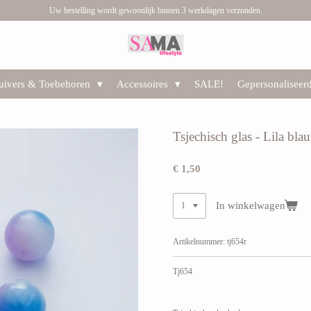
Uw bestelling wordt gewoonlijk binnen 3 werkdagen verzonden.
huivers & Toebehoren
Accessoires
SALE!
Gepersonaliseer
Tsjechisch glas - Lila bl
€ 1,50
In winkelwagen
Artikelnummer:
tj654r
Tj654