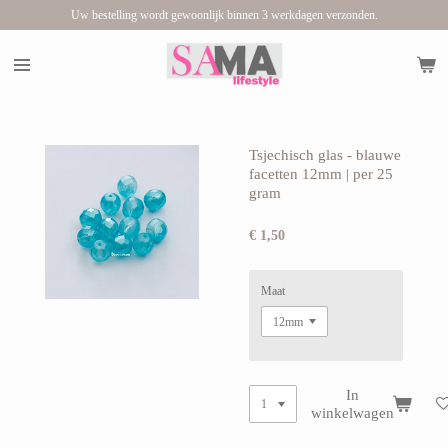
Uw bestelling wordt gewoonlijk binnen 3 werkdagen verzonden.
Ga
direct
naar
de
hoofdinhoud
Tsjechisch glas - blauwe
facetten 12mm | per 25
gram
€ 1,50
Maat
In
winkelwagen