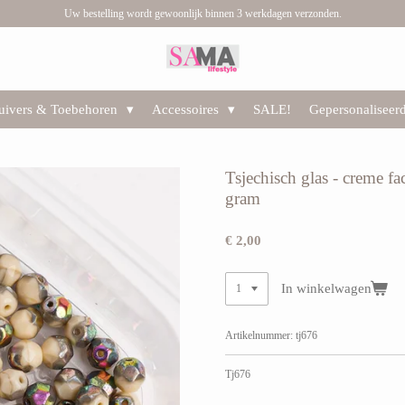
Uw bestelling wordt gewoonlijk binnen 3 werkdagen verzonden.
huivers & Toebehoren
Accessoires
SALE!
Gepersonaliseer
Tsjechisch glas - creme fa
gram
€ 2,00
In winkelwagen
Artikelnummer:
tj676
Tj676