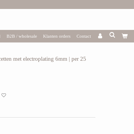
d
B2B / wholesale
Klanten orders
Contact
cetten met electroplating 6mm | per 25