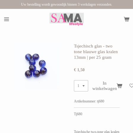
Uw bestelling wordt gewoonlijk binnen 3 werkdagen verzonden.
Ga
direct
naar
de
hoofdinhoud
Tsjechisch glas - two
tone blauwe glas kralen
13mm | per 25 gram
€ 1,50
In
winkelwagen
Artikelnummer:
tj680
Tj680
Tsjechische two-tone glas kralen