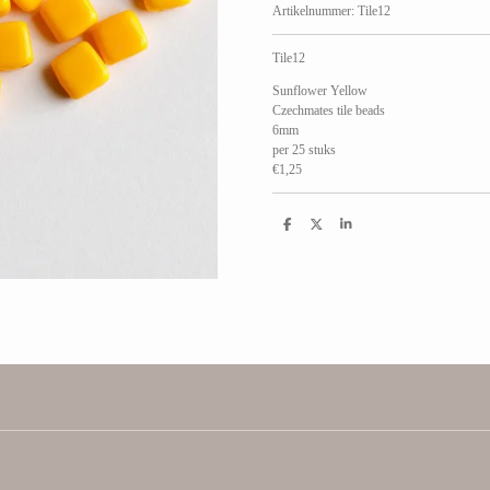
Artikelnummer:
Tile12
Tile12
Sunflower Yellow
Czechmates tile beads
6mm
per 25 stuks
€1,25
D
D
S
e
e
h
l
e
a
e
l
r
n
e