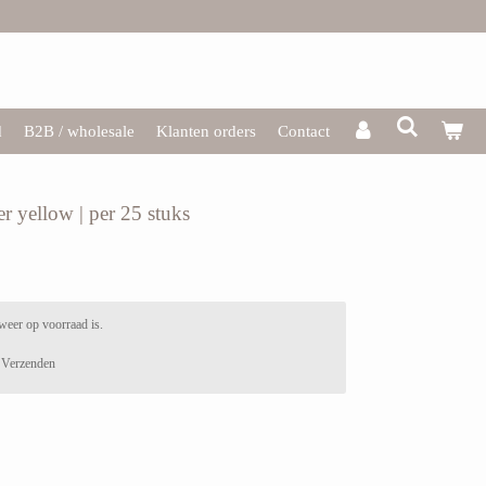
d
B2B / wholesale
Klanten orders
Contact
r yellow | per 25 stuks
weer op voorraad is.
Verzenden