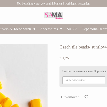
Uw bestelling wordt gewoonlijk binnen 3 werkdagen verzonden.
huivers & Toebehoren
Accessoires
SALE!
Gepersonaliseer
Czech tile beads- sunflowe
€ 1,25
Laat het me weten wanneer dit product 
Uitverkocht