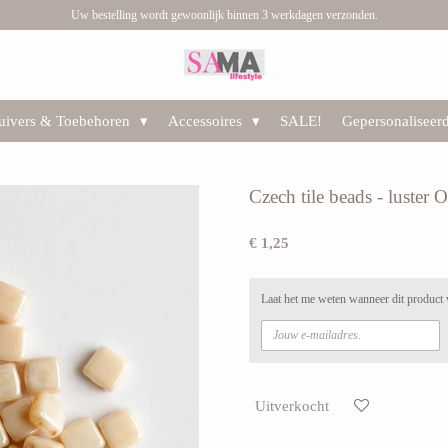
Uw bestelling wordt gewoonlijk binnen 3 werkdagen verzonden.
huivers & Toebehoren
Accessoires
SALE!
Gepersonaliseer
Czech tile beads - luster
€ 1,25
Laat het me weten wanneer dit product 
Uitverkocht