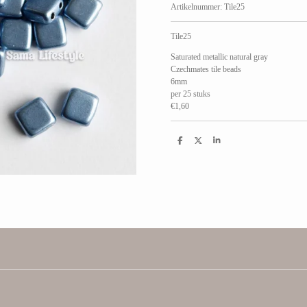
Artikelnummer:
Tile25
Tile25
Saturated metallic natural gray
Czechmates tile beads
6mm
per 25 stuks
€1,60
D
D
S
e
e
h
l
e
a
e
l
r
n
e