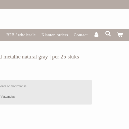
d
B2B / wholesale
Klanten orders
Contact
d metallic natural gray | per 25 stuks
weer op voorraad is.
Verzenden