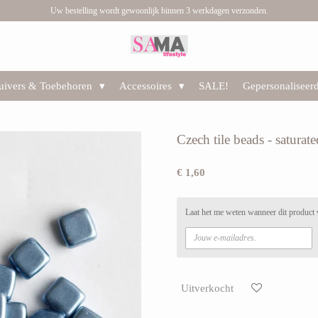
Uw bestelling wordt gewoonlijk binnen 3 werkdagen verzonden.
huivers & Toebehoren
Accessoires
SALE!
Gepersonaliseer
Czech tile beads - saturate
€ 1,60
Laat het me weten wanneer dit product 
Uitverkocht