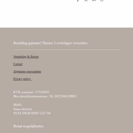
D
D
S
D
e
e
h
e
l
e
a
l
e
l
r
e
n
e
n
Bestelling geplaatst? Binnen 3 werkdagen verzonden.
Verzending & Retour
Contact
Algemene voorwaarden
Privacy policy
KVK-nummer: 73742945
Btw-identificatienummer: NL 002398419B03
IBAN:
Sama lifestyle
NL83 INGB 0009 5357 60
Betaal mogelijkheden