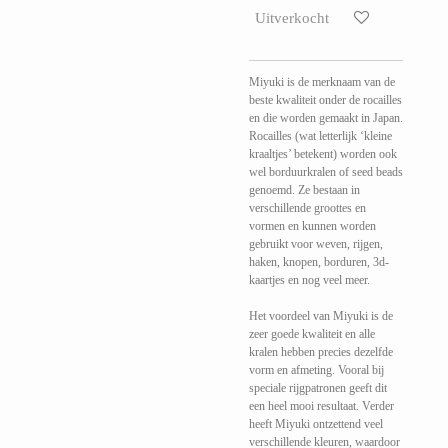
Uitverkocht
Miyuki is de merknaam van de
beste kwaliteit onder de rocailles
en die worden gemaakt in Japan.
Rocailles (wat letterlijk ‘kleine
kraaltjes’ betekent) worden ook
wel borduurkralen of seed beads
genoemd. Ze bestaan in
verschillende groottes en
vormen en kunnen worden
gebruikt voor weven, rijgen,
haken, knopen, borduren, 3d-
kaartjes en nog veel meer.
Het voordeel van Miyuki is de
zeer goede kwaliteit en alle
kralen hebben precies dezelfde
vorm en afmeting. Vooral bij
speciale rijgpatronen geeft dit
een heel mooi resultaat. Verder
heeft Miyuki ontzettend veel
verschillende kleuren, waardoor