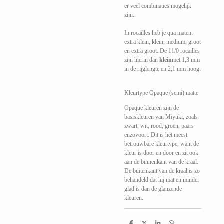
er veel combinaties mogelijk
zijn.
In rocailles heb je qua maten:
extra klein, klein, medium, groot
en extra groot. De 11/0 rocailles
zijn hierin dan
klein
met 1,3 mm
in de rijglengte en 2,1 mm hoog.
Kleurtype Opaque (semi) matte
Opaque kleuren zijn de
basiskleuren van Miyuki, zoals
zwart, wit, rood, groen, paars
enzovoort. Dit is het meest
betrouwbare kleurtype, want de
kleur is door en door en zit ook
aan de binnenkant van de kraal.
De buitenkant van de kraal is zo
behandeld dat hij mat en minder
glad is dan de glanzende
kleuren.