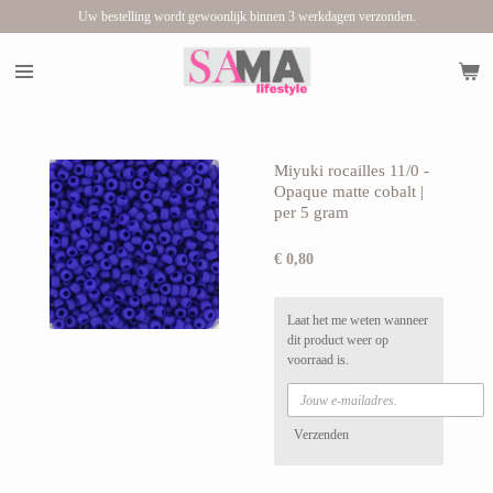
Uw bestelling wordt gewoonlijk binnen 3 werkdagen verzonden.
Ga
direct
naar
de
hoofdinhoud
Miyuki rocailles 11/0 -
Opaque matte cobalt |
per 5 gram
€ 0,80
Laat het me weten wanneer
dit product weer op
voorraad is.
Verzenden