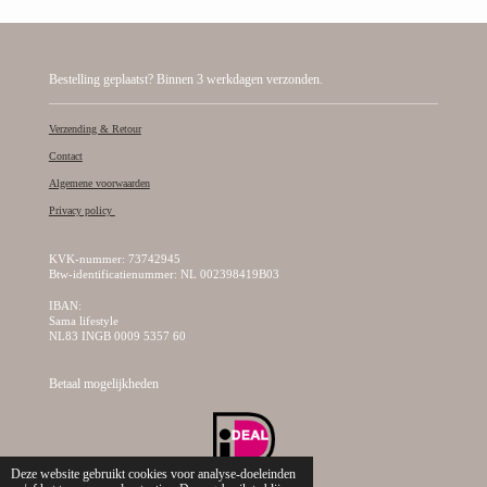
Bestelling geplaatst? Binnen 3 werkdagen verzonden.
Verzending & Retour
Contact
Algemene voorwaarden
Privacy policy
KVK-nummer: 73742945
Btw-identificatienummer: NL 002398419B03
IBAN:
Sama lifestyle
NL83 INGB 0009 5357 60
Betaal mogelijkheden
Deze website gebruikt cookies voor analyse-doeleinden