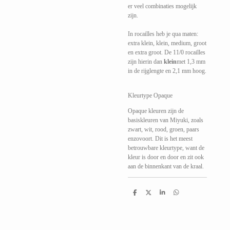
er veel combinaties mogelijk
zijn.
In rocailles heb je qua maten:
extra klein, klein, medium, groot
en extra groot. De 11/0 rocailles
zijn hierin dan
klein
met 1,3 mm
in de rijglengte en 2,1 mm hoog.
Kleurtype Opaque
Opaque kleuren zijn de
basiskleuren van Miyuki, zoals
zwart, wit, rood, groen, paars
enzovoort. Dit is het meest
betrouwbare kleurtype, want de
kleur is door en door en zit ook
aan de binnenkant van de kraal.
D
D
S
D
e
e
h
e
l
e
a
l
e
l
r
e
n
e
n