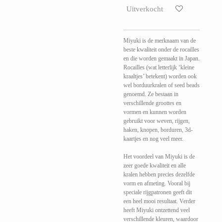
Uitverkocht
Miyuki is de merknaam van de
beste kwaliteit onder de rocailles
en die worden gemaakt in Japan.
Rocailles (wat letterlijk ‘kleine
kraaltjes’ betekent) worden ook
wel borduurkralen of seed beads
genoemd. Ze bestaan in
verschillende groottes en
vormen en kunnen worden
gebruikt voor weven, rijgen,
haken, knopen, borduren, 3d-
kaartjes en nog veel meer.
Het voordeel van Miyuki is de
zeer goede kwaliteit en alle
kralen hebben precies dezelfde
vorm en afmeting. Vooral bij
speciale rijgpatronen geeft dit
een heel mooi resultaat. Verder
heeft Miyuki ontzettend veel
verschillende kleuren, waardoor