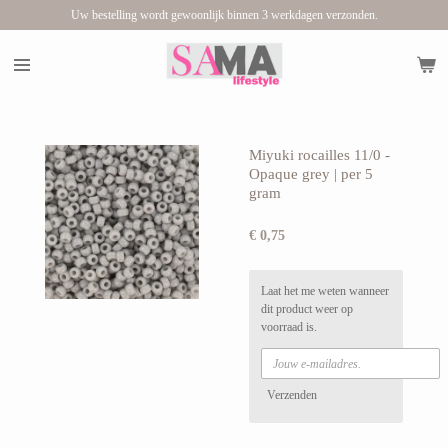
Uw bestelling wordt gewoonlijk binnen 3 werkdagen verzonden.
Ga
direct
naar
de
hoofdinhoud
Miyuki rocailles 11/0 -
Opaque grey | per 5
gram
€ 0,75
Laat het me weten wanneer
dit product weer op
voorraad is.
Verzenden