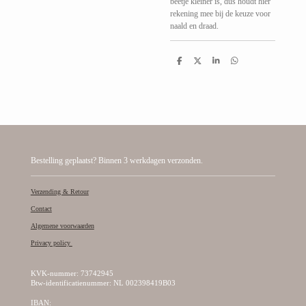
beetje kleiner is, dus houdt hier
rekening mee bij de keuze voor
naald en draad.
D
D
S
D
e
e
h
e
l
e
a
l
e
l
r
e
n
e
n
Bestelling geplaatst? Binnen 3 werkdagen verzonden.
Verzending & Retour
Contact
Algemene voorwaarden
Privacy policy
KVK-nummer: 73742945
Btw-identificatienummer: NL 002398419B03
IBAN: