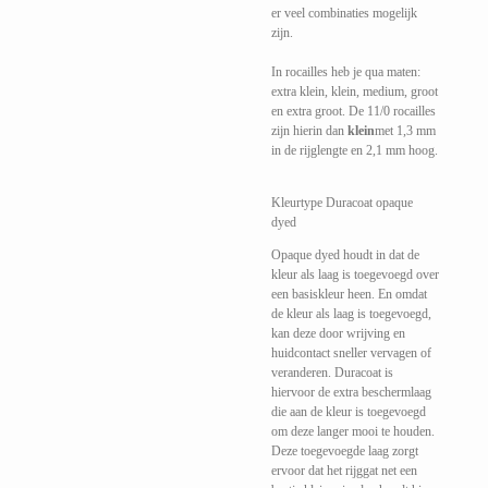
er veel combinaties mogelijk
zijn.
In rocailles heb je qua maten:
extra klein, klein, medium, groot
en extra groot. De 11/0 rocailles
zijn hierin dan
klein
met 1,3 mm
in de rijglengte en 2,1 mm hoog.
Kleurtype Duracoat opaque
dyed
Opaque dyed houdt in dat de
kleur als laag is toegevoegd over
een basiskleur heen. En omdat
de kleur als laag is toegevoegd,
kan deze door wrijving en
huidcontact sneller vervagen of
veranderen. Duracoat is
hiervoor de extra beschermlaag
die aan de kleur is toegevoegd
om deze langer mooi te houden.
Deze toegevoegde laag zorgt
ervoor dat het rijggat net een