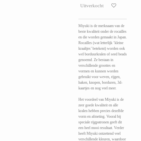
Uitverkocht
Miyuki is de merknaam van de
beste kwaliteit onder de rocailles
en die worden gemaakt in Japan.
Rocailles (wat letterlijk ‘kleine
kraaltjes’ betekent) worden ook
wel borduurkralen of seed beads
genoemd. Ze bestaan in
verschillende groottes en
vormen en kunnen worden
gebruikt voor weven, rijgen,
haken, knopen, borduren, 3d-
kaartjes en nog veel meer.
Het voordeel van Miyuki is de
zeer goede kwaliteit en alle
kralen hebben precies dezelfde
vorm en afmeting. Vooral bij
speciale rijgpatronen geeft dit
een heel mooi resultaat. Verder
heeft Miyuki ontzettend veel
verschillende kleuren, waardoor