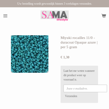
Uw bestelling wordt gewoonlijk binnen 3 werkdagen verzonden.
Ga
direct
naar
de
hoofdinhoud
Miyuki rocailles 11/0 -
duracoat Opaque azure |
per 5 gram
€ 1,30
Laat het me weten wanneer
dit product weer op
voorraad is.
Verzenden