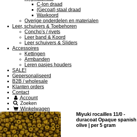
C-lon draad
(Gecoat) staal draad
Waxkoord
Overige onderdelen en materialen
Leer, schuivers & Toebehoren
Concho's / rivets
Leer band & Koord
Leer schuivers & Sliders
Accessoires
Kettingen
Armbanden
Leren pasjes houders
SALE!
Gepersonaliseerd
B2B / wholesale
Klanten orders
Contact
Account
Zoeken
Winkelwagen
Miyuki rocailles 11/0 -
duracoat Opaque spanish
olive | per 5 gram