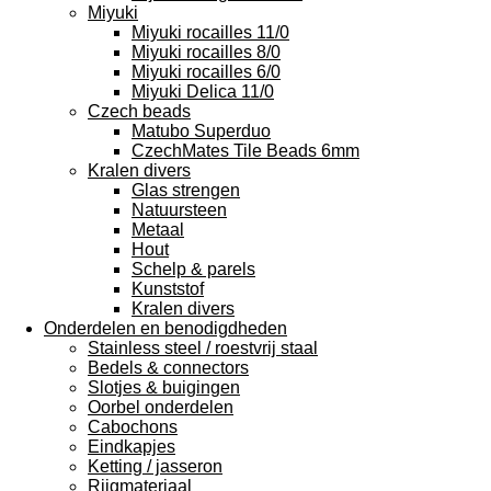
Miyuki
Miyuki rocailles 11/0
Miyuki rocailles 8/0
Miyuki rocailles 6/0
Miyuki Delica 11/0
Czech beads
Matubo Superduo
CzechMates Tile Beads 6mm
Kralen divers
Glas strengen
Natuursteen
Metaal
Hout
Schelp & parels
Kunststof
Kralen divers
Onderdelen en benodigdheden
Stainless steel / roestvrij staal
Bedels & connectors
Slotjes & buigingen
Oorbel onderdelen
Cabochons
Eindkapjes
Ketting / jasseron
Rijgmateriaal