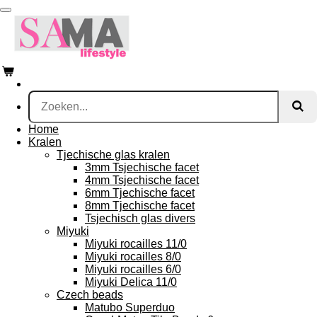
Ga
direct
naar
de
hoofdinhoud
Home
Kralen
Tjechische glas kralen
3mm Tsjechische facet
4mm Tsjechische facet
6mm Tjechische facet
8mm Tjechische facet
Tsjechisch glas divers
Miyuki
Miyuki rocailles 11/0
Miyuki rocailles 8/0
Miyuki rocailles 6/0
Miyuki Delica 11/0
Czech beads
Matubo Superduo