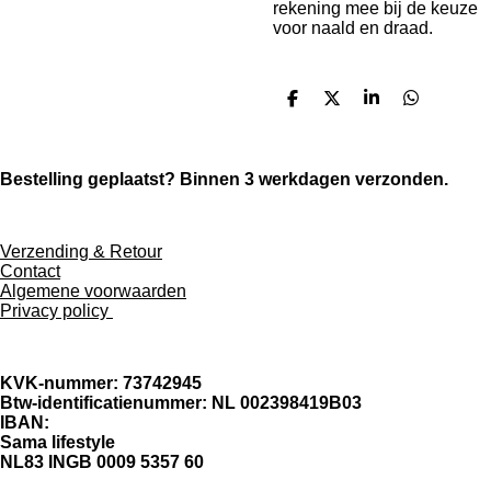
rekening mee bij de keuze
voor naald en draad.
D
D
S
D
e
e
h
e
l
e
a
l
e
l
r
e
n
e
n
Bestelling geplaatst? Binnen 3 werkdagen verzonden.
Verzending & Retour
Contact
Algemene voorwaarden
Privacy policy
KVK-nummer: 73742945
Btw-identificatienummer: NL 002398419B03
IBAN:
Sama lifestyle
NL83 INGB 0009 5357 60