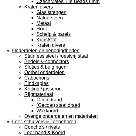
CzechMates Tile Beads 6mm
Kralen divers
Glas strengen
Natuursteen
Metaal
Hout
Schelp & parels
Kunststof
Kralen divers
Onderdelen en benodigdheden
Stainless steel / roestvrij staal
Bedels & connectors
Slotjes & buigingen
Oorbel onderdelen
Cabochons
Eindkapjes
Ketting / jasseron
Rijgmateriaal
C-lon draad
(Gecoat) staal draad
Waxkoord
Overige onderdelen en materialen
Leer, schuivers & Toebehoren
Concho's / rivets
Leer band & Koord