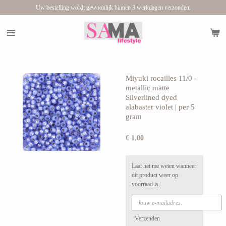
Uw bestelling wordt gewoonlijk binnen 3 werkdagen verzonden.
Ga
direct
naar
de
hoofdinhoud
Miyuki rocailles 11/0 -
metallic matte
Silverlined dyed
alabaster violet | per 5
gram
€ 1,00
Laat het me weten wanneer
dit product weer op
voorraad is.
Verzenden