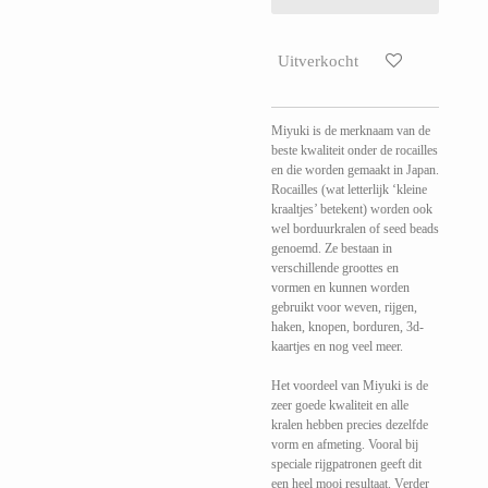
Uitverkocht
Miyuki is de merknaam van de
beste kwaliteit onder de rocailles
en die worden gemaakt in Japan.
Rocailles (wat letterlijk ‘kleine
kraaltjes’ betekent) worden ook
wel borduurkralen of seed beads
genoemd. Ze bestaan in
verschillende groottes en
vormen en kunnen worden
gebruikt voor weven, rijgen,
haken, knopen, borduren, 3d-
kaartjes en nog veel meer.
Het voordeel van Miyuki is de
zeer goede kwaliteit en alle
kralen hebben precies dezelfde
vorm en afmeting. Vooral bij
speciale rijgpatronen geeft dit
een heel mooi resultaat. Verder