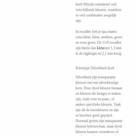
heeft Miyuki ontzettend veel
verschillende kleuren, waardoor
er veel combinaties mogelijk
zijn.
In rocailles heb je qua maten:
extra klein, klein, medium, groot
en extra groot. De 11/0 rocailles
zijn hierin dan
klein
met 1,3 mm
in de rijglengte en 2,1 mm hoog.
Kleurtype Silverlined dyed
Silverlined zijn transparante
kleuren met een zilverkleurige
kern. Deze dyed kleuren bestaan
uit kleuren die lastiger te maken
zijn, zoals roze en paars, of
andere specifieke kleuren. Vaak
zijn dit de basiskleuren en zijn
ze hierdoor goed geprijsd.
Normaal gezien zijn transparante
kleuren betrouwbaar, maar dyed
kleuren kunnen veranderen of