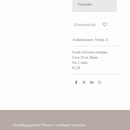
Verzenden
Uitverkocht
Artikelnummer:
Schelp 21
Goud wit/creme schelpjes
Circa 20 tot 30mm
Per 2 stuks
€1,50
D
D
S
D
e
e
h
e
l
e
a
l
e
l
r
e
n
e
n
Bestelling geplaatst? Binnen 3 werkdagen verzonden.