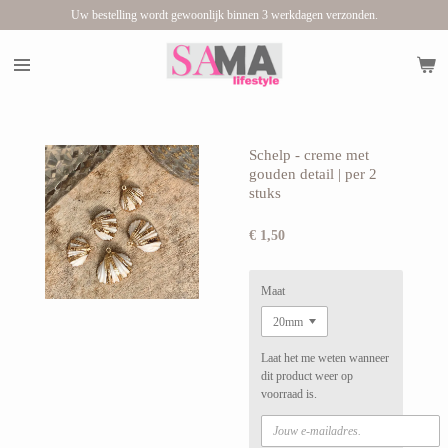
Uw bestelling wordt gewoonlijk binnen 3 werkdagen verzonden.
Ga
direct
naar
de
hoofdinhoud
Schelp - creme met
gouden detail | per 2
stuks
€ 1,50
Maat
Laat het me weten wanneer
dit product weer op
voorraad is.